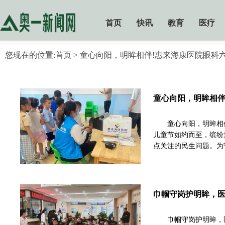
首页
快讯
教育
医疗
您现在的位置:
首页
> 童心向阳，明眸相伴!惠来海康医院眼科
童心向阳，明眸相伴
童心向阳，明眸相
儿童节如约而至，缤纷
点关注的民生问题。为
巾帼守岗护明眸，
巾帼守岗护明眸，