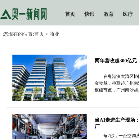
首页
快讯
教育
医疗
您现在的位置:
首页
> 商业
两年营收超300亿
在粤港澳大湾区协
金动脉，串联起广州南
枢纽节点，广州南沙越
当AI走进生产现场
厂
每7秒，一台空调