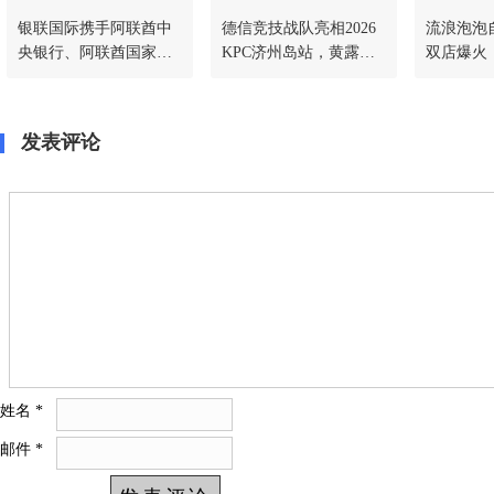
银联国际携手阿联酋中
德信竞技战队亮相2026
流浪泡泡
央银行、阿联酋国家支
KPC济州岛站，黄露连
双店爆火，
付公司、中国银行阿布
续斩获两场韩国杯女神
6开年顶
扎比分行深化合作
赛季军，展现中国智力
竞技新力量
发表评论
姓名
*
邮件
*