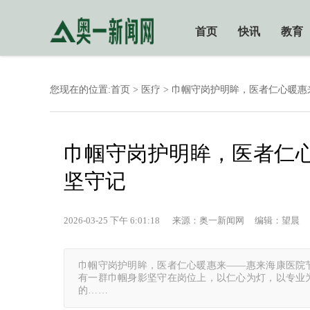
首页
快讯
教育
您现在的位置:
首页
>
医疗
> 巾帼守岗护明眸，医者仁心暖
巾帼守岗护明眸，医者仁
坚守记
2026-03-25 下午 6:01:18 来源：奥一新闻网 编辑：望晨
巾帼守岗护明眸，医者仁心暖惠来——惠来海康医院
有一群巾帼身影坚守在岗位上，以仁心为灯，以专业
的……