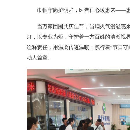
巾帼守岗护明眸，医者仁心暖惠来——
当万家团圆共庆佳节，当烟火气漫溢惠
灯，以专业为炬，守护着一方百姓的清晰视
诠释责任，用温柔传递温暖，践行着“节日守
动人篇章。