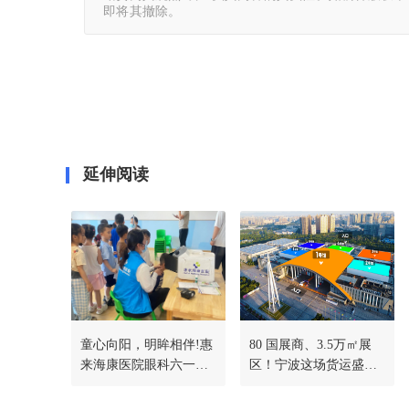
即将其撤除。
延伸阅读
童心向阳，明眸相伴!惠
80 国展商、3.5万㎡展
来海康医院眼科六一护
区！宁波这场货运盛
眼活动暖心开启
会，藏着物流航贸人的
精准商机