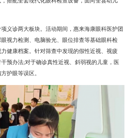
队，搭配全套现代化眼科检查设备，面向全县幼儿
。
专项义诊两大板块。活动期间，惠来海康眼科医护团
裸眼视力检测、电脑验光、眼位排查等基础眼科检
视力健康档案。针对筛查中发现的假性近视、视疲
干预办法;对于确诊真性近视、斜弱视的儿童，医
偏方护眼等误区。